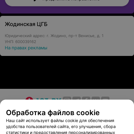
Жодинская ЦГБ
Юридический адрес: г. Жодино, пр-т Венисье, д. 1
УНП: 600039162
На правах рекламы
О проекте
Новости проекта
Размещение рекламы
Обработка файлов cookie
Медицинский маркетинг
Публичный договор
Наш сайт использует файлы cookie для обеспечения
удобства пользователей сайта, его улучшения, сбора
Пользовательское соглашение
Способы оплаты
статистики и предоставления персонализированных